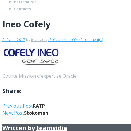
Partenaires
Contacts
Ineo Cofely
5 février 2017
by
teamvidia
chat_bubble_outline
0 comment(s)
Courte Mission d'expertise Oracle.
Share:
Navigation
Facebook
Twitter
Google+
LinkedIn
Pinterest
Previous Post
RATP
Next Post
Stokomani
de
l’article
Written by
teamvidia