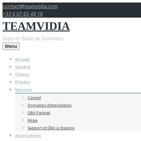
Skip
contact@teamvidia.com
to
+33 6 07 65 48 18
content
TEAMVIDIA
Experts Base de Données
Menu
Accueil
Société
Clients
Projets
Services
Conseil
Domaines d’intervention
DBA Partagé
Régie
Support et DBA à distance
Associations