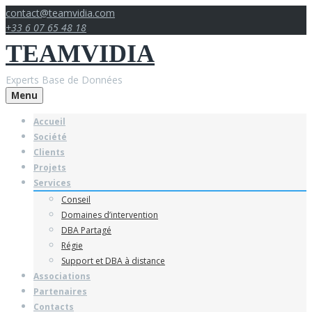
Skip
contact@teamvidia.com
to
+33 6 07 65 48 18
content
TEAMVIDIA
Experts Base de Données
Menu
Accueil
Société
Clients
Projets
Services
Conseil
Domaines d’intervention
DBA Partagé
Régie
Support et DBA à distance
Associations
Partenaires
Contacts