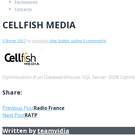
Partenaires
Contacts
CELLFISH MEDIA
5 février 2017
by
teamvidia
chat_bubble_outline
0 comment(s)
Optimisation d'un DatawareHouse SQL Server 2008 Optim
Share:
Navigation
Facebook
Twitter
Google+
LinkedIn
Pinterest
Previous Post
Radio France
Next Post
RATP
de
l’article
Written by
teamvidia