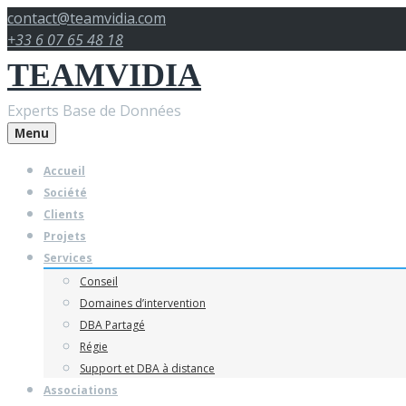
Skip
contact@teamvidia.com
to
+33 6 07 65 48 18
content
TEAMVIDIA
Experts Base de Données
Menu
Accueil
Société
Clients
Projets
Services
Conseil
Domaines d’intervention
DBA Partagé
Régie
Support et DBA à distance
Associations