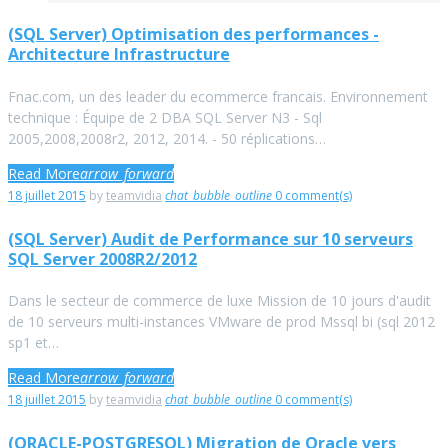
Catégorie :
(SQL Server) Optimisation des performances -
Architecture Infrastructure
Réalisations
Fnac.com, un des leader du ecommerce francais. Environnement
technique : Équipe de 2 DBA SQL Server N3 - Sql
2005,2008,2008r2, 2012, 2014. - 50 réplications…
Read More
arrow_forward
Facebook
Twitter
Google+
LinkedIn
Pinterest
18 juillet 2015
by
teamvidia
chat_bubble_outline
0 comment(s)
(SQL Server) Audit de Performance sur 10 serveurs
SQL Server 2008R2/2012
Dans le secteur de commerce de luxe Mission de 10 jours d'audit
de 10 serveurs multi-instances VMware de prod Mssql bi (sql 2012
sp1 et…
Read More
arrow_forward
Facebook
Twitter
Google+
LinkedIn
Pinterest
18 juillet 2015
by
teamvidia
chat_bubble_outline
0 comment(s)
(ORACLE-POSTGRESQL) Migration de Oracle vers