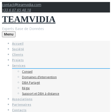
Skip
contact@teamvidia.com
to
+33 6 07 65 48 18
content
TEAMVIDIA
Experts Base de Données
Menu
Accueil
Société
Clients
Projets
Services
Conseil
Domaines d’intervention
DBA Partagé
Régie
Support et DBA à distance
Associations
Partenaires
Contacts